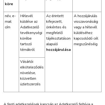
köre
név, e-
Hírlevél
Az érintett
A hozzájárulás
mail
küldése az
kifejezett,
visszavonásáig
cím
Adatkezelő
önkéntes és
vagy a hírlevél
tevékenységi
megfelelő
küldéséhez
körébe
tájékoztatáson
kapcsolódó cél
tartozó
alapuló
megszűnéséig
témákról
hozzájárulása
Vásárlói
elköteleződés
növelése,
közvetlen
üzletszerzés
A fenti adatkezelések kapcsán az Adatkezelő felhívja a