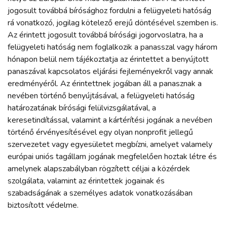
jogosult továbbá bírósághoz fordulni a felügyeleti hatóság
rá vonatkozó, jogilag kötelező erejű döntésével szemben is.
Az érintett jogosult továbbá bírósági jogorvoslatra, ha a
felügyeleti hatóság nem foglalkozik a panasszal vagy három
hónapon belül nem tájékoztatja az érintettet a benyújtott
panaszával kapcsolatos eljárási fejleményekről vagy annak
eredményéről. Az érintettnek jogában áll a panasznak a
nevében történő benyújtásával, a felügyeleti hatóság
határozatának bírósági felülvizsgálatával, a
keresetindítással, valamint a kártérítési jogának a nevében
történő érvényesítésével egy olyan nonprofit jellegű
szervezetet vagy egyesületet megbízni, amelyet valamely
európai uniós tagállam jogának megfelelően hoztak létre és
amelynek alapszabályban rögzített céljai a közérdek
szolgálata, valamint az érintettek jogainak és
szabadságának a személyes adatok vonatkozásában
biztosított védelme.