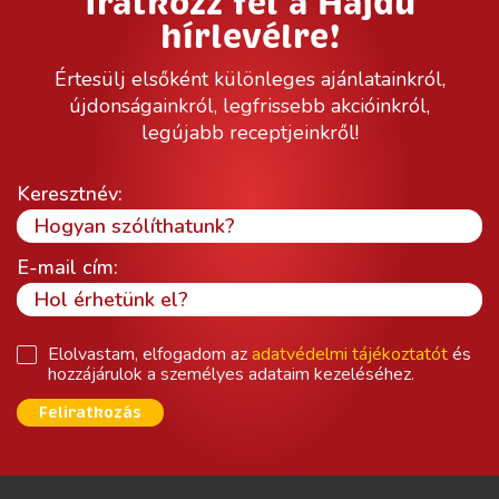
Iratkozz fel a Hajdú
hírlevélre!
Értesülj elsőként különleges ajánlatainkról,
újdonságainkról, legfrissebb akcióinkról,
legújabb receptjeinkről!
Keresztnév:
E-mail cím:
Elolvastam, elfogadom az
adatvédelmi tájékoztatót
és
hozzájárulok a személyes adataim kezeléséhez.
Feliratkozás