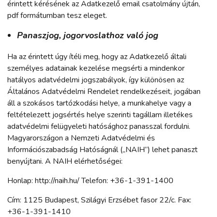
érintett kérésének az Adatkezelő email csatolmány újtán,
pdf formátumban tesz eleget.
Panaszjog, jogorvoslathoz való jog
Ha az érintett úgy ítéli meg, hogy az Adatkezelő általi
személyes adatainak kezelése megsérti a mindenkor
hatályos adatvédelmi jogszabályok, így különösen az
Általános Adatvédelmi Rendelet rendelkezéseit, jogában
áll a szokásos tartózkodási helye, a munkahelye vagy a
feltételezett jogsértés helye szerinti tagállam illetékes
adatvédelmi felügyeleti hatósághoz panasszal fordulni.
Magyarországon a Nemzeti Adatvédelmi és
Információszabadság Hatóságnál („NAIH”) lehet panaszt
benyújtani. A NAIH elérhetőségei:
Honlap:
http://naih.hu/
Telefon: +36-1-391-1400
Cím: 1125 Budapest, Szilágyi Erzsébet fasor 22/c.
Fax:
+36-1-391-1410