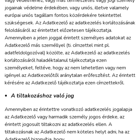
vagy védelméhez, vagy más természetes vagy jogi személy
jogainak védelme érdekében, vagy uniós, illetve valamely
európai uniós tagállam fontos közérdekére tekintettel
szükségesek. Az Adatkezelő az adatkezelés korlátozásának
feloldásáról az érintettet előzetesen tájékoztatja.
Amennyiben a jelen joggal érintett személyes adatokat az
Adatkezelő más személlyel (ti. címzettel mint pl.
adatfeldolgozóval) közölte, az Adatkezelő az adatkezelés
korlátozásáról haladéktalanul tájékoztatja ezen
személyeket, feltéve, hogy az nem lehetetlen vagy nem
igényel az Adatkezelőtől aránytalan erőfeszítést. Az érintett
kérésére az Adatkezelő tájékoztatja ezen címzettekről.
A tiltakozáshoz való jog
Amennyiben az érintettre vonatkozó adatkezelés jogalapja
az Adatkezelő vagy harmadik személy jogos érdeke, az
érintett jogosult tiltakozni az adatkezelés ellen. A
tiltakozásnak az Adatkezelő nem köteles helyt adni, ha az
Adatkezelő bizonyítja, hogy