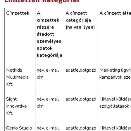
címzettek kategóriái
Címzettek
A
A címzett
A címzett ált
címzettek
kategóriája
részére
(ha van ilyen)
átadott
személyes
adatok
kategóriája
Netkids
név, e-mail
adatfeldolgozó
Marketing ügyn
Multimédia
cím
kampányok szer
Kft.
Sight
név, e-mail
adatfeldolgozó
Hírlevél küldé
Innovative
cím
szolgáltatások 
Kft.
Genio Studio
név, e-mail
adatfeldolgozó
Hírlevél küldés