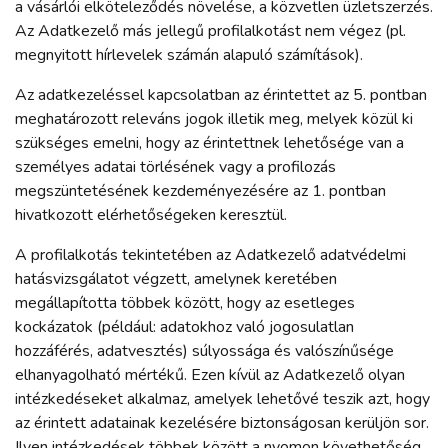
a vásárlói elköteleződés növelése, a közvetlen üzletszerzés.
Az Adatkezelő más jellegű profilalkotást nem végez (pl.
megnyitott hírlevelek számán alapuló számítások).
Az adatkezeléssel kapcsolatban az érintettet az 5. pontban
meghatározott releváns jogok illetik meg, melyek közül ki
szükséges emelni, hogy az érintettnek lehetősége van a
személyes adatai törlésének vagy a profilozás
megszüntetésének kezdeményezésére az 1. pontban
hivatkozott elérhetőségeken keresztül.
A profilalkotás tekintetében az Adatkezelő adatvédelmi
hatásvizsgálatot végzett, amelynek keretében
megállapította többek között, hogy az esetleges
kockázatok (például: adatokhoz való jogosulatlan
hozzáférés, adatvesztés) súlyossága és valószínűsége
elhanyagolható mértékű. Ezen kívül az Adatkezelő olyan
intézkedéseket alkalmaz, amelyek lehetővé teszik azt, hogy
az érintett adatainak kezelésére biztonságosan kerüljön sor.
Ilyen intézkedések többek között a nyomon követhetőség