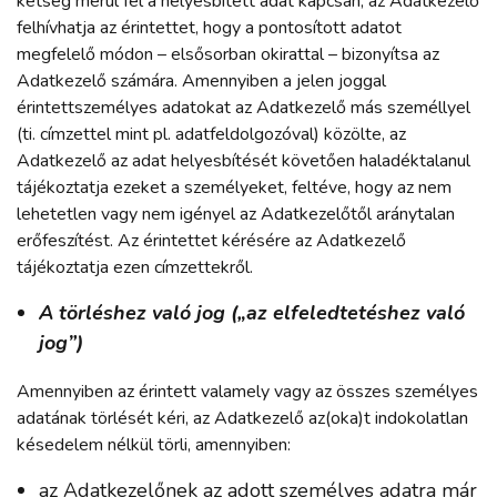
kétség merül fel a helyesbített adat kapcsán, az Adatkezelő
felhívhatja az érintettet, hogy a pontosított adatot
megfelelő módon – elsősorban okirattal – bizonyítsa az
Adatkezelő számára. Amennyiben a jelen joggal
érintettszemélyes adatokat az Adatkezelő más személlyel
(ti. címzettel mint pl. adatfeldolgozóval) közölte, az
Adatkezelő az adat helyesbítését követően haladéktalanul
tájékoztatja ezeket a személyeket, feltéve, hogy az nem
lehetetlen vagy nem igényel az Adatkezelőtől aránytalan
erőfeszítést. Az érintettet kérésére az Adatkezelő
tájékoztatja ezen címzettekről.
A törléshez való jog („az elfeledtetéshez való
jog”)
Amennyiben az érintett valamely vagy az összes személyes
adatának törlését kéri, az Adatkezelő az(oka)t indokolatlan
késedelem nélkül törli, amennyiben:
az Adatkezelőnek az adott személyes adatra már