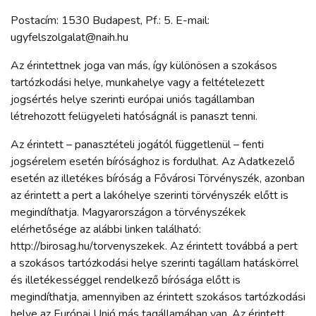
Postacím: 1530 Budapest, Pf.: 5.
E-mail:
ugyfelszolgalat@naih.hu
Az érintettnek joga van más, így különösen a szokásos
tartózkodási helye, munkahelye vagy a feltételezett
jogsértés helye szerinti európai uniós tagállamban
létrehozott felügyeleti hatóságnál is panaszt tenni.
Az érintett – panasztételi jogától függetlenül – fenti
jogsérelem esetén bírósághoz is fordulhat. Az Adatkezelő
esetén az illetékes bíróság a Fővárosi Törvényszék, azonban
az érintett a pert a lakóhelye szerinti törvényszék előtt is
megindíthatja. Magyarországon a törvényszékek
elérhetősége az alábbi linken található:
http://birosag.hu/torvenyszekek. Az érintett továbbá a pert
a szokásos tartózkodási helye szerinti tagállam hatáskörrel
és illetékességgel rendelkező bírósága előtt is
megindíthatja, amennyiben az érintett szokásos tartózkodási
helye az Európai Unió más tagállamában van. Az érintett