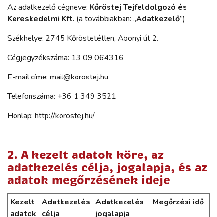
Az adatkezelő cégneve:
Kőröstej Tejfeldolgozó és
Kereskedelmi Kft.
(a továbbiakban: „
Adatkezelő
”)
Székhelye: 2745 Kőröstetétlen, Abonyi út 2.
Cégjegyzékszáma: 13 09 064316
E-mail címe: mail@korostej.hu
Telefonszáma: +36 1 349 3521
Honlap:
http://korostej.hu
/
2. A kezelt adatok köre, az
adatkezelés célja, jogalapja, és az
adatok megőrzésének ideje
Kezelt
Adatkezelés
Adatkezelés
Megőrzési idő
adatok
célja
jogalapja