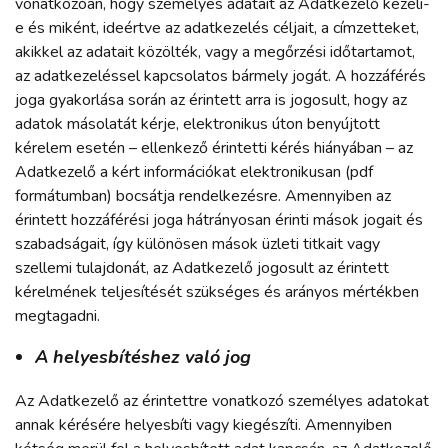
vonatkozóan, hogy személyes adatait az Adatkezelő kezeli-
e és miként, ideértve az adatkezelés céljait, a címzetteket,
akikkel az adatait közölték, vagy a megőrzési időtartamot,
az adatkezeléssel kapcsolatos bármely jogát. A hozzáférés
joga gyakorlása során az érintett arra is jogosult, hogy az
adatok másolatát kérje, elektronikus úton benyújtott
kérelem esetén – ellenkező érintetti kérés hiányában – az
Adatkezelő a kért információkat elektronikusan (pdf
formátumban) bocsátja rendelkezésre. Amennyiben az
érintett hozzáférési joga hátrányosan érinti mások jogait és
szabadságait, így különösen mások üzleti titkait vagy
szellemi tulajdonát, az Adatkezelő jogosult az érintett
kérelmének teljesítését szükséges és arányos mértékben
megtagadni.
A helyesbítéshez való jog
Az Adatkezelő az érintettre vonatkozó személyes adatokat
annak kérésére helyesbíti vagy kiegészíti. Amennyiben