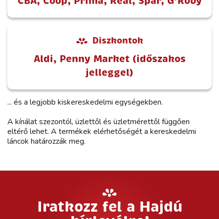
CBA, Coop, Príma, Reál, Spar, G’Roby
Diszkontok
Aldi, Penny Market (időszakos
jelleggel)
... és a legjobb kiskereskedelmi egységekben.
A kínálat szezontól, üzlettől és üzletmérettől függően
eltérő lehet. A termékek elérhetőségét a kereskedelmi
láncok határozzák meg.
Iratkozz fel a Hajdú