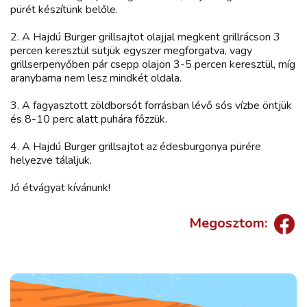
pürét készítünk belőle.
2. A Hajdú Burger grillsajtot olajjal megkent grillrácson 3
percen keresztül sütjük egyszer megforgatva, vagy
grillserpenyőben pár csepp olajon 3-5 percen keresztül, míg
aranybarna nem lesz mindkét oldala.
3. A fagyasztott zöldborsót forrásban lévő sós vízbe öntjük
és 8-10 perc alatt puhára főzzük.
4. A Hajdú Burger grillsajtot az édesburgonya pürére
helyezve tálaljuk.
Jó étvágyat kívánunk!
Megosztom: