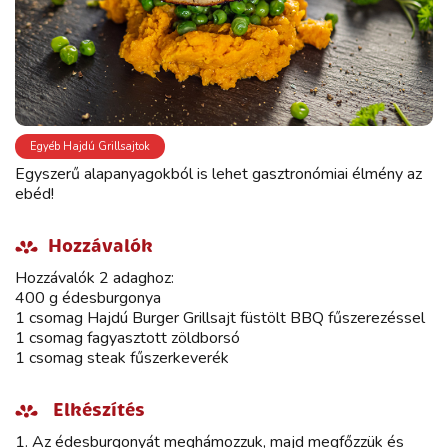
Egyéb Hajdú Grillsajtok
Egyszerű alapanyagokból is lehet gasztronómiai élmény az
ebéd!
Hozzávalók
Hozzávalók 2 adaghoz:
400 g édesburgonya
1 csomag Hajdú Burger Grillsajt füstölt BBQ fűszerezéssel
1 csomag fagyasztott zöldborsó
1 csomag steak fűszerkeverék
Elkészítés
1. Az édesburgonyát meghámozzuk, majd megfőzzük és