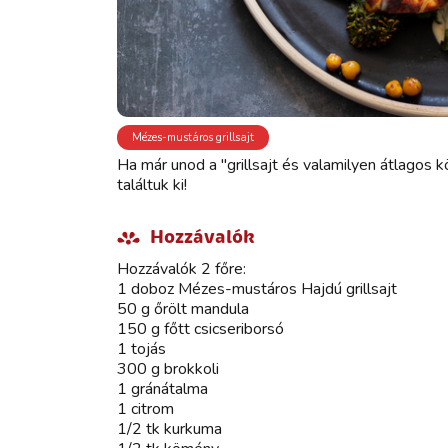
Mézes-mustáros grillsajt
Ha már unod a "grillsajt és valamilyen átlagos k
találtuk ki!
Hozzávalók
Hozzávalók 2 főre:
1 doboz Mézes-mustáros Hajdú grillsajt
50 g őrölt mandula
150 g főtt csicseriborsó
1 tojás
300 g brokkoli
1 gránátalma
1 citrom
1/2 tk kurkuma