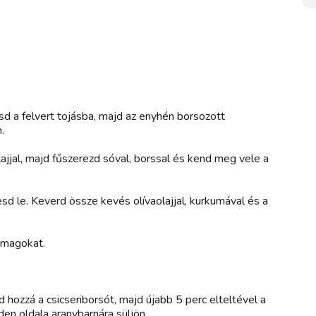
rtsd a felvert tojásba, majd az enyhén borsozott
.
ajjal, majd fűszerezd sóval, borssal és kend meg vele a
esd le. Keverd össze kevés olívaolajjal, kurkumával és a
a magokat.
d hozzá a csicseriborsót, majd újabb 5 perc elteltével a
nden oldala aranybarnára süljön.