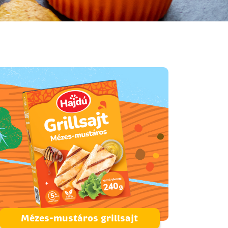
Mézes-mustáros grillsajt