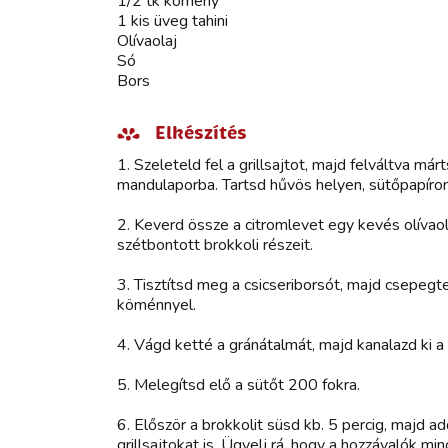
1/2 tk kömény
1 kis üveg tahini
Olívaolaj
Só
Bors
Elkészítés
1. Szeleteld fel a grillsajtot, majd felváltva má
mandulaporba. Tartsd hűvös helyen, sütőpapíron
2. Keverd össze a citromlevet egy kevés olívaol
szétbontott brokkoli részeit.
3. Tisztítsd meg a csicseriborsót, majd csepegt
köménnyel.
4. Vágd ketté a gránátalmát, majd kanalazd ki 
5. Melegítsd elő a sütőt 200 fokra.
6. Először a brokkolit süsd kb. 5 percig, majd ad
grillsajtokat is. Ügyelj rá, hogy a hozzávalók mi