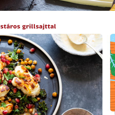
táros grillsajttal