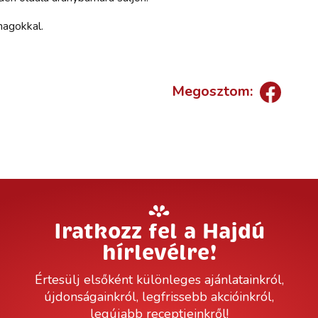
 magokkal.
Megosztom:
Iratkozz fel a Hajdú
hírlevélre!
Értesülj elsőként különleges ajánlatainkról,
újdonságainkról, legfrissebb akcióinkról,
legújabb receptjeinkről!