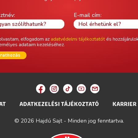
ztnév:
E-mail cím:
olvastam, elfogadom az
adatvédelmi tájékoztatót
és hozzájárulo
emélyes adataim kezeléséhez.
iratkozás
AT
ADATKEZELÉSI TÁJÉKOZTATÓ
KARRIER
© 2026 Hajdú Sajt - Minden jog fenntartva.