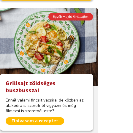
Egyéb Hajdú Grillsajtok
Grillsajt zöldséges
kuszkusszal
Ennél valami fincsit vacsira, de közben az
alakodra is szeretnél vigyázni és még
filmezni is szeretnél este?
Elolvasom a receptet