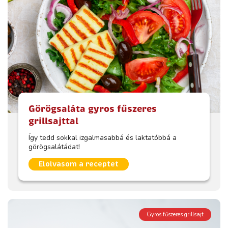
Görögsaláta gyros fűszeres
grillsajttal
Így tedd sokkal izgalmasabbá és laktatóbbá a
görögsalátádat!
Elolvasom a receptet
Gyros fűszeres grillsajt