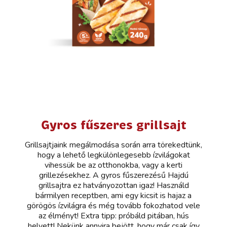
Gyros fűszeres grillsajt
Grillsajtjaink megálmodása során arra törekedtünk,
hogy a lehető legkülönlegesebb ízvilágokat
vihessük be az otthonokba, vagy a kerti
grillezésekhez. A gyros fűszerezésű Hajdú
grillsajtra ez hatványozottan igaz! Használd
bármilyen receptben, ami egy kicsit is hajaz a
görögös ízvilágra és még tovább fokozhatod vele
az élményt! Extra tipp: próbáld pitában, hús
helyett! Nekünk annyira bejött, hogy már csak így